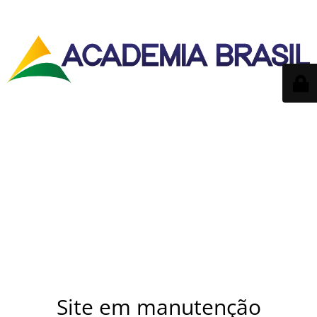
Site em manutenção