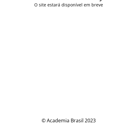
O site estará disponível em breve
© Academia Brasil 2023