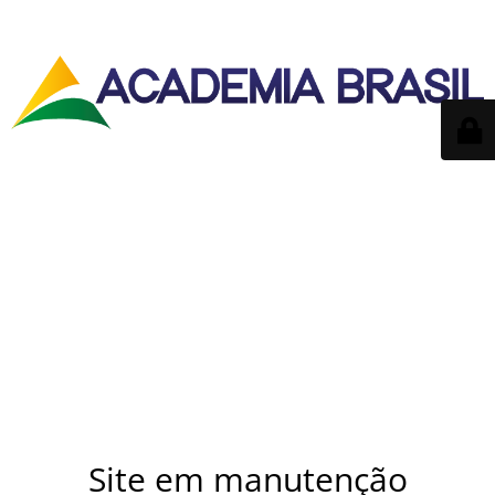
Site em manutenção