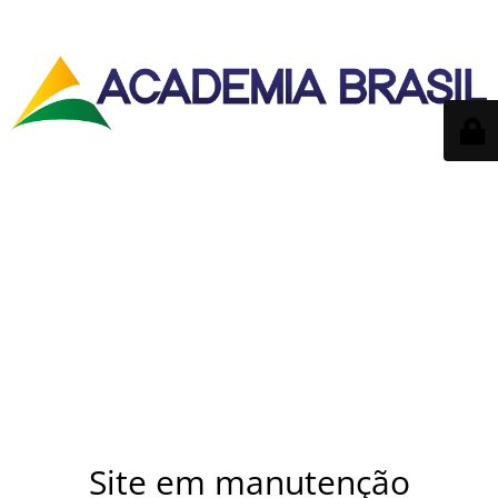
Site em manutenção