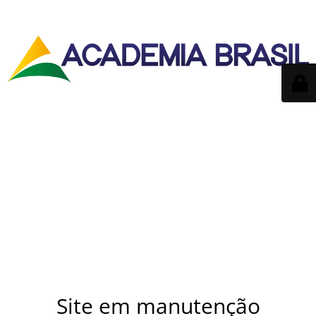
Site em manutenção