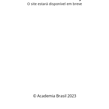
O site estará disponível em breve
© Academia Brasil 2023