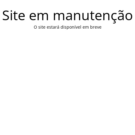
Site em manutenção
O site estará disponível em breve