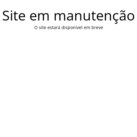
Site em manutenção
O site estará disponível em breve