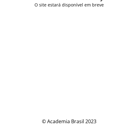
O site estará disponível em breve
© Academia Brasil 2023