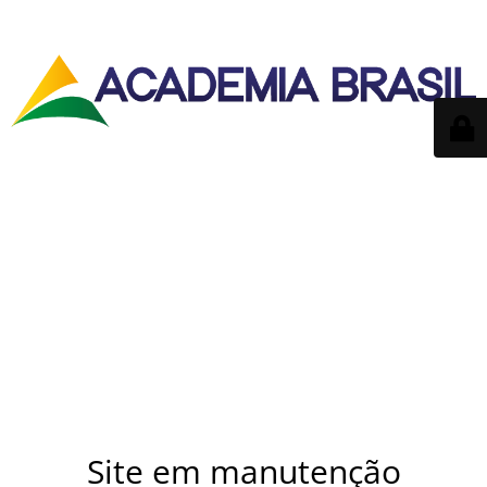
Site em manutenção