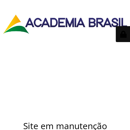
Site em manutenção