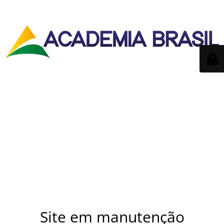
Site em manutenção