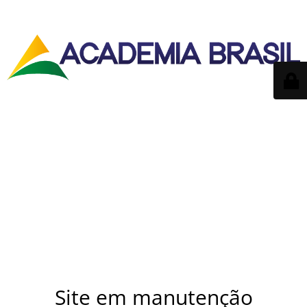
Site em manutenção