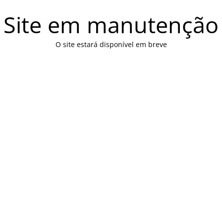
Site em manutenção
O site estará disponível em breve