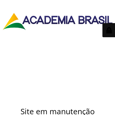
Site em manutenção