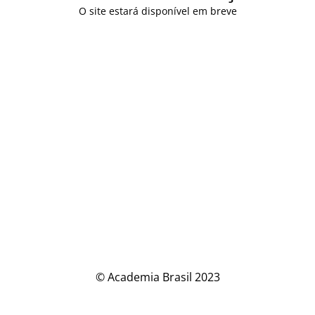
O site estará disponível em breve
© Academia Brasil 2023