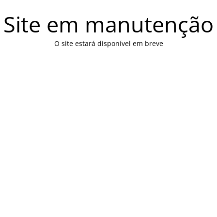
Site em manutenção
O site estará disponível em breve