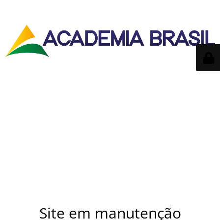
Site em manutenção