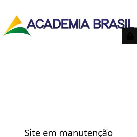
Site em manutenção