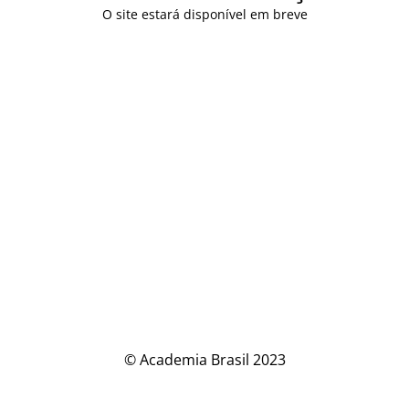
O site estará disponível em breve
© Academia Brasil 2023