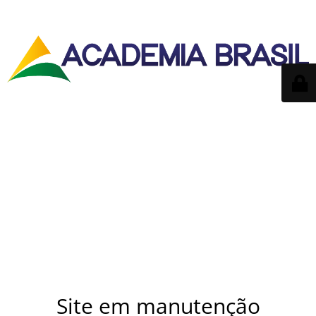
Site em manutenção