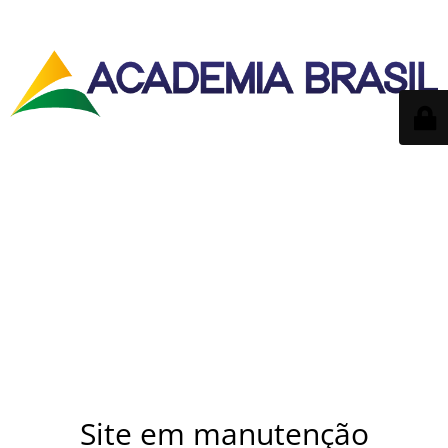
Site em manutenção