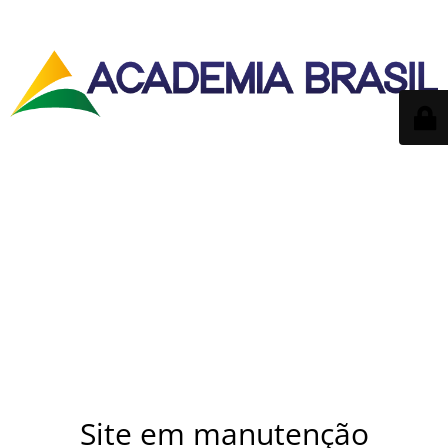
Site em manutenção