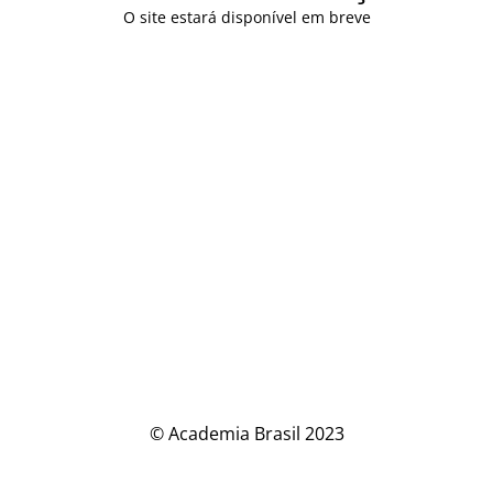
O site estará disponível em breve
© Academia Brasil 2023